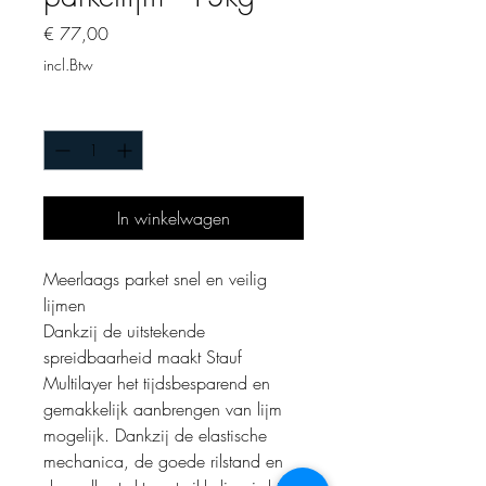
Prijs
€ 77,00
incl.Btw
Aantal
*
In winkelwagen
Meerlaags parket snel en veilig
lijmen
Dankzij de uitstekende
spreidbaarheid maakt Stauf
Multilayer het tijdsbesparend en
gemakkelijk aanbrengen van lijm
mogelijk. Dankzij de elastische
mechanica, de goede rilstand en